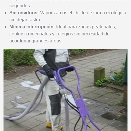
segundos.
Sin residuos:
Vaporizamos el chicle de forma ecológica
sin dejar rastro.
Mínima interrupción:
Ideal para zonas peatonales,
centros comerciales y colegios sin necesidad de
acordonar grandes áreas.